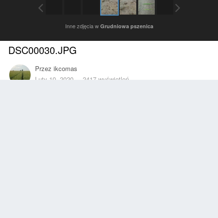
Inne zdjęcia w
Grudniowa pszenica
DSC00030.JPG
Przez
ikcomas
Luty 10, 2020
2417 wyświetleń
Znajdź inne zdjęcia dodane przez tego użytkownika
Zgłoś
Obserwujący
0
Z ALBUMU
Grudniowa pszenica