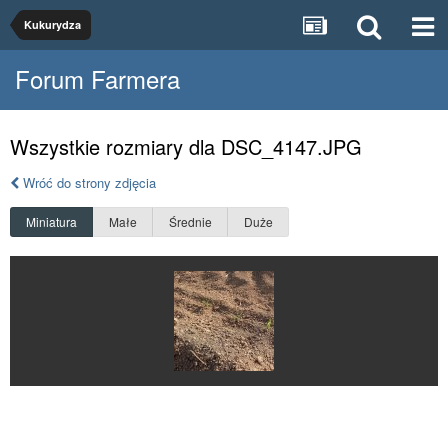
Kukurydza
Forum Farmera
Wszystkie rozmiary dla DSC_4147.JPG
Wróć do strony zdjęcia
Miniatura
Małe
Średnie
Duże