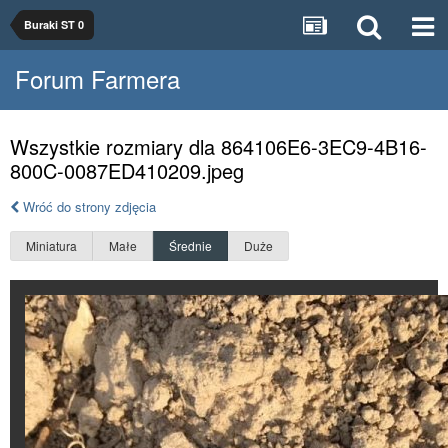
Buraki ST 0
Forum Farmera
Wszystkie rozmiary dla 864106E6-3EC9-4B16-
800C-0087ED410209.jpeg
Wróć do strony zdjęcia
Miniatura
Małe
Średnie
Duże