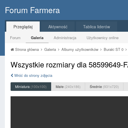
Forum Farmera
Przeglądaj
Aktywność
Tablica liderów
Forum
Galeria
Administracja
Użytkownicy online
Strona główna
Galeria
Albumy użytkowników
Buraki ST 0
Wszystkie rozmiary dla 58599649
Wróć do strony zdjęcia
Miniatura
(100x100)
Małe
(240x186)
Średnie
(931x720)