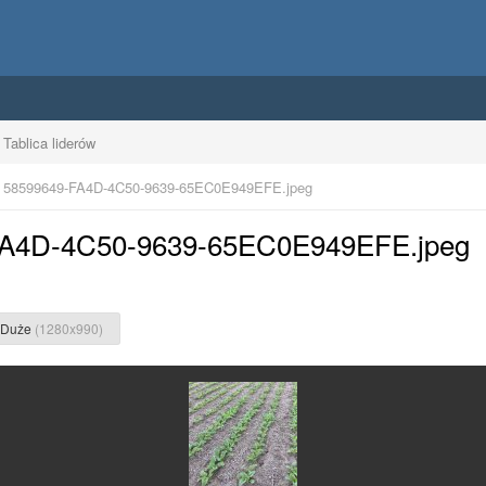
Tablica liderów
58599649-FA4D-4C50-9639-65EC0E949EFE.jpeg
-FA4D-4C50-9639-65EC0E949EFE.jpeg
Duże
(1280x990)