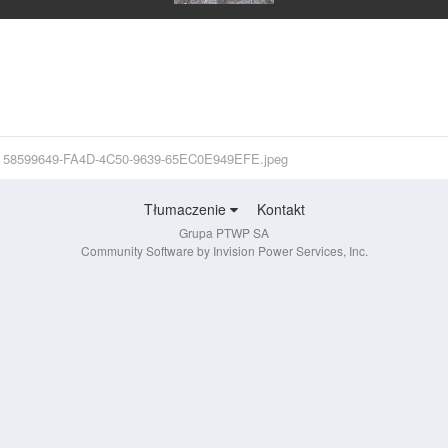
58599649-FA4D-4C50-9639-65EC0E949EFE.jpeg
Tłumaczenie
Kontakt
Grupa PTWP SA
Community Software by Invision Power Services, Inc.