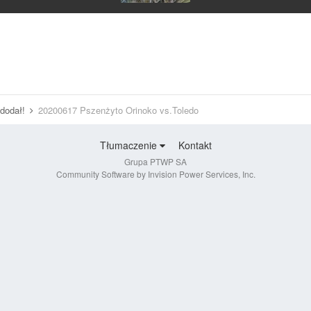
 dodał!
20200617 Pszenżyto Orinoko vs.Toledo
Tłumaczenie
Kontakt
Grupa PTWP SA
Community Software by Invision Power Services, Inc.