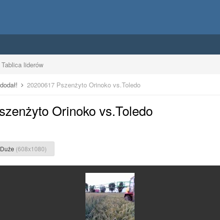
Tablica liderów
 dodał!
20200617 Pszenżyto Orinoko vs.Toledo
szenżyto Orinoko vs.Toledo
Duże
(608x1080)