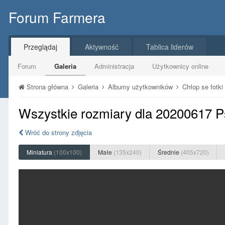
Forum Farmera
Przeglądaj
Aktywność
Tablica liderów
Forum
Galeria
Administracja
Użytkownicy online
Strona główna
Galeria
Albumy użytkowników
Chłop se fotki
Wszystkie rozmiary dla 20200617 P
Wróć do strony zdjęcia
Miniatura
(100x100)
Małe
(135x240)
Średnie
(405x720)