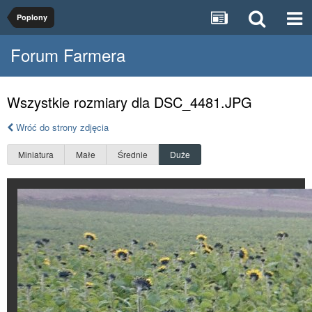
Poplony
Forum Farmera
Wszystkie rozmiary dla DSC_4481.JPG
Wróć do strony zdjęcia
Miniatura
Małe
Średnie
Duże