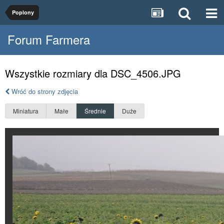
Poplony
Forum Farmera
Wszystkie rozmiary dla DSC_4506.JPG
Wróć do strony zdjęcia
Miniatura
Małe
Średnie
Duże