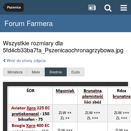
Pszenica
Forum Farmera
Wszystkie rozmiary dla
5fd4cb33ba7fa_Pszenicaochronagrzybowa.jpg
Wróć do strony zdjęcia
Miniatura
Małe
Średnie
Duże