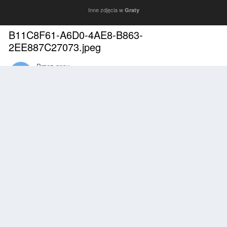
Inne zdjęcia w
Graty
B11C8F61-A6D0-4AE8-B863-
2EE887C27073.jpeg
Przez
ansu
Kwiecień 14, 2021
2105 wyświetleń
Znajdź inne zdjęcia dodane przez tego użytkownika
Zgłoś
Obserwujący
0
Z ALBUMU
Graty