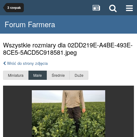
3 rzepak
Forum Farmera
Wszystkie rozmiary dla 02DD219E-A4BE-493E-
8CE5-5ACD5C918581.jpeg
Wróć do strony zdjęcia
Miniatura
Małe
Średnie
Duże