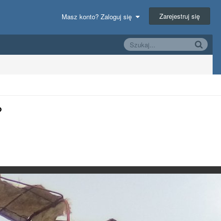
Zarejestruj się
Masz konto? Zaloguj się
?