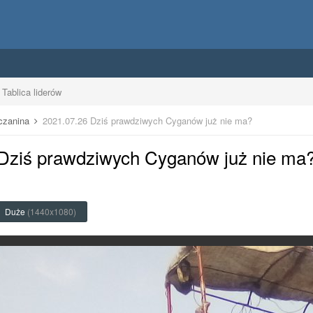
Tablica liderów
uczanina
2021.07.26 Dziś prawdziwych Cyganów już nie ma?
 Dziś prawdziwych Cyganów już nie ma
Duże
(1440x1080)