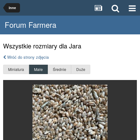
Inne
Forum Farmera
Wszystkie rozmiary dla Jara
Wróć do strony zdjęcia
Miniatura
Małe
Średnie
Duże