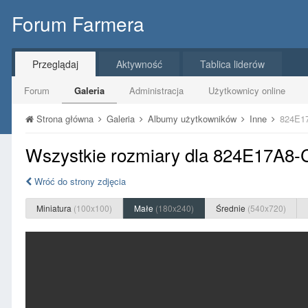
Forum Farmera
Przeglądaj
Aktywność
Tablica liderów
Forum
Galeria
Administracja
Użytkownicy online
Strona główna
Galeria
Albumy użytkowników
Inne
824E1
Wszystkie rozmiary dla 824E17A8
Wróć do strony zdjęcia
Miniatura
(100x100)
Małe
(180x240)
Średnie
(540x720)