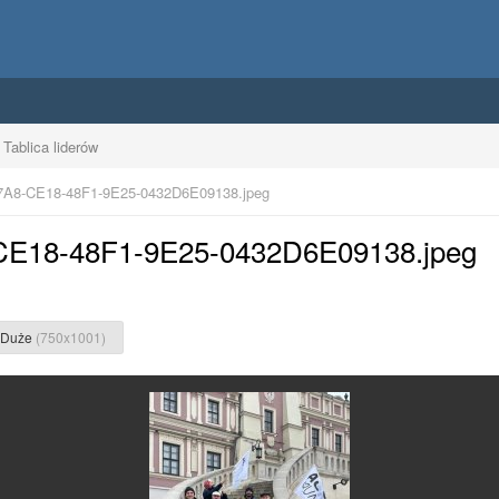
Tablica liderów
7A8-CE18-48F1-9E25-0432D6E09138.jpeg
-CE18-48F1-9E25-0432D6E09138.jpeg
Duże
(750x1001)