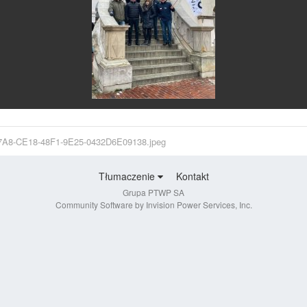
7A8-CE18-48F1-9E25-0432D6E09138.jpeg
Tłumaczenie
Kontakt
Grupa PTWP SA
Community Software by Invision Power Services, Inc.