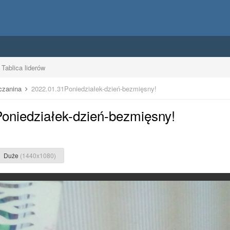
Tablica liderów
uczanina
2022.01.31Poniedziałek-dzień-bezmięsny!
Poniedziałek-dzień-bezmięsny!
Duże
(1440x1080)