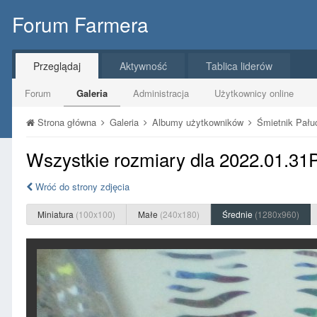
Forum Farmera
Przeglądaj
Aktywność
Tablica liderów
Forum
Galeria
Administracja
Użytkownicy online
Strona główna
Galeria
Albumy użytkowników
Śmietnik Pał
Wszystkie rozmiary dla 2022.01.31
Wróć do strony zdjęcia
Miniatura
(100x100)
Małe
(240x180)
Średnie
(1280x960)