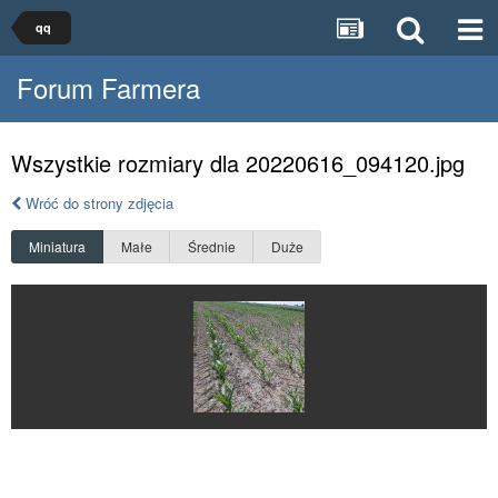
qq
Forum Farmera
Wszystkie rozmiary dla 20220616_094120.jpg
Wróć do strony zdjęcia
Miniatura
Małe
Średnie
Duże