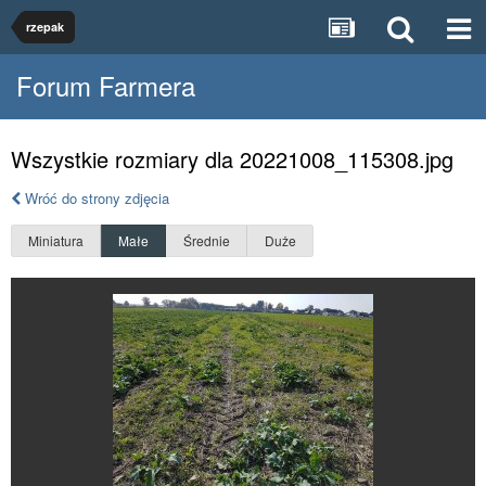
rzepak
Forum Farmera
Wszystkie rozmiary dla 20221008_115308.jpg
Wróć do strony zdjęcia
Miniatura
Małe
Średnie
Duże