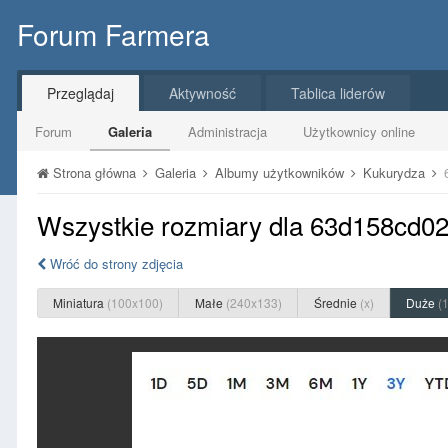
Forum Farmera
Przeglądaj
Aktywność
Tablica liderów
Forum
Galeria
Administracja
Użytkownicy online
Strona główna
Galeria
Albumy użytkowników
Kukurydza
Wszystkie rozmiary dla 63d158cd0
Wróć do strony zdjęcia
Miniatura
(100x100)
Małe
(240x133)
Średnie
(x)
Duże
(