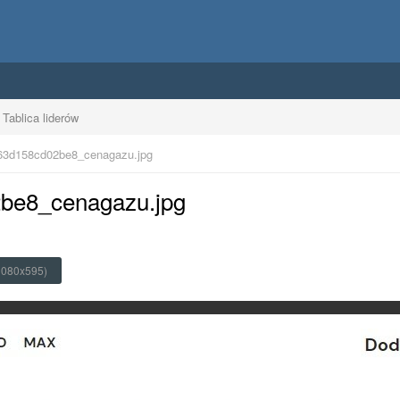
Tablica liderów
63d158cd02be8_cenagazu.jpg
2be8_cenagazu.jpg
1080x595)