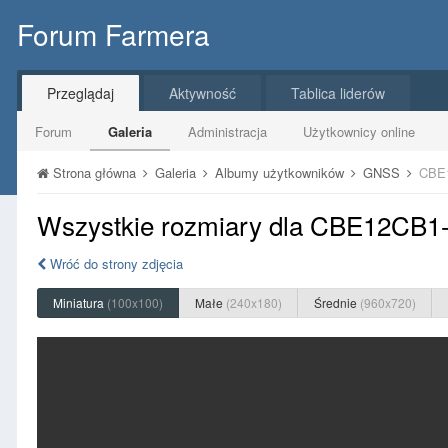
Forum Farmera
Przeglądaj
Aktywność
Tablica liderów
Forum
Galeria
Administracja
Użytkownicy online
Strona główna
Galeria
Albumy użytkowników
GNSS
CBE1
Wszystkie rozmiary dla CBE12CB
Wróć do strony zdjęcia
Miniatura
(100x100)
Małe
(240x180)
Średnie
(960x720)