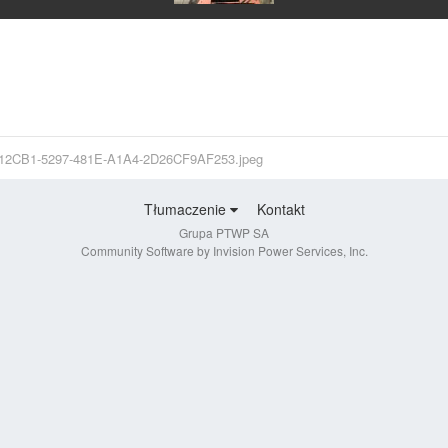
2CB1-5297-481E-A1A4-2D26CF9AF253.jpeg
Tłumaczenie
Kontakt
Grupa PTWP SA
Community Software by Invision Power Services, Inc.