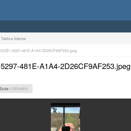
Tablica liderów
2CB1-5297-481E-A1A4-2D26CF9AF253.jpeg
1-5297-481E-A1A4-2D26CF9AF253.jpeg
Duże
(1280x960)