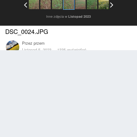
Inne zdjęcia w
Listopad 2023
DSC_0024.JPG
Przez
przem
Listopad 5, 2023
1335 wyświetleń
Znajdź inne zdjęcia dodane przez tego użytkownika
Zgłoś
Obserwujący
0
Z ALBUMU
Listopad 2023