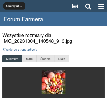
Albumy użytkowników
Forum Farmera
Wszystkie rozmiary dla
IMG_20231004_140548_9~3.jpg
Wróć do strony zdjęcia
Miniatura
Małe
Średnie
Duże