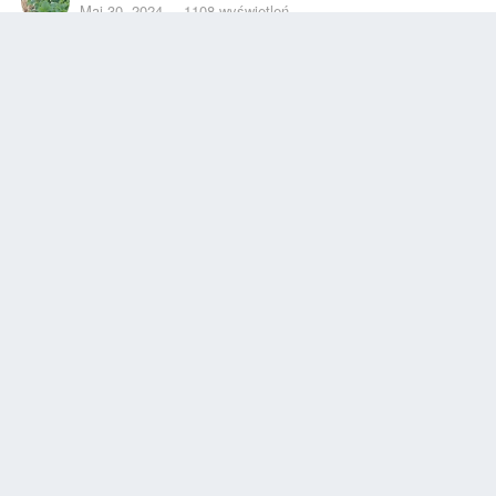
Maj 30, 2024
1108 wyświetleń
Znajdź inne zdjęcia dodane przez tego użytkownika
Zgłoś
Obserwujący
0
INFORMACJE O ZDJĘCIU
Zrobione z myPhone Hammer_Energy_2
3,8 mm
930/1000000
f/2.0
104
f
ISO
Wyświetl informacje EXIF o wszystkich zdjęciach
0 komentarzy
Brak komentarzy do wyświetlenia.