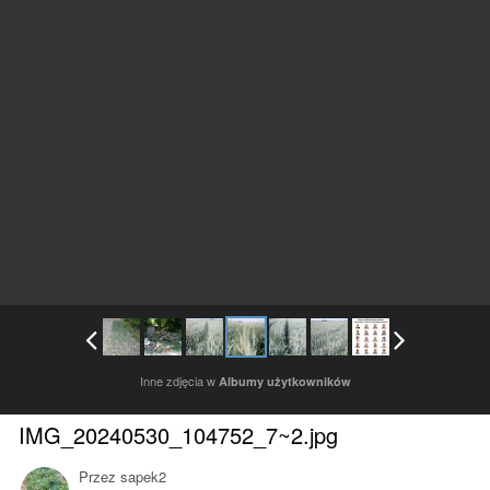
Inne zdjęcia w
Albumy użytkowników
IMG_20240530_104752_7~2.jpg
Przez
sapek2