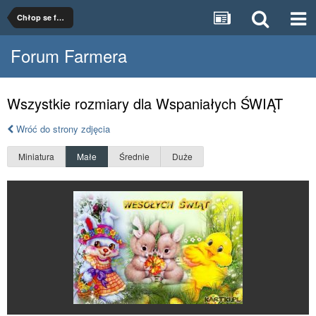
Chłop se fotki dodał!
Forum Farmera
Wszystkie rozmiary dla Wspaniałych ŚWIĄT
Wróć do strony zdjęcia
Miniatura
Małe
Średnie
Duże