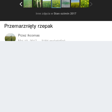
Inne zdjęcia w
Stan ozimin 2017
Przemarznięty rzepak
Przez
ikcomas
Maj 10, 2017
3184 wyświetleń
Znajdź inne zdjęcia dodane przez tego użytkownika
Zgłoś
Obserwujący
0
Z ALBUMU
Stan ozimin 2017