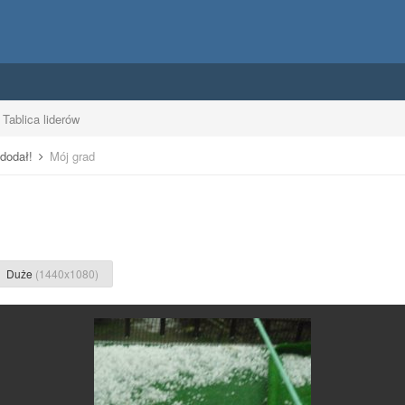
Tablica liderów
 dodał!
Mój grad
Duże
(1440x1080)