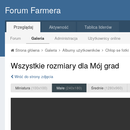
Forum Farmera
Przeglądaj
Aktywność
Tablica liderów
Forum
Galeria
Administracja
Użytkownicy online
Strona główna
Galeria
Albumy użytkowników
Chłop se fotki
Wszystkie rozmiary dla Mój grad
Wróć do strony zdjęcia
Miniatura
(100x100)
Małe
(240x180)
Średnie
(1280x960)