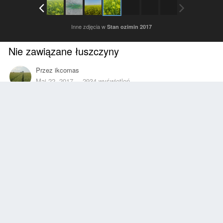
Inne zdjęcia w
Stan ozimin 2017
Nie zawiązane łuszczyny
Przez
ikcomas
Maj 22, 2017
2934 wyświetleń
Znajdź inne zdjęcia dodane przez tego użytkownika
Zgłoś
Obserwujący
0
Z ALBUMU
Stan ozimin 2017