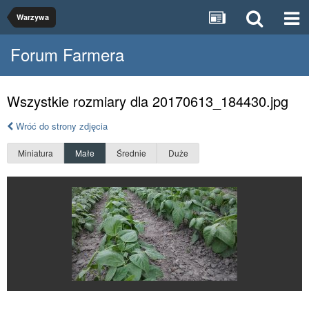
Warzywa
Forum Farmera
Wszystkie rozmiary dla 20170613_184430.jpg
Wróć do strony zdjęcia
Miniatura
Małe
Średnie
Duże