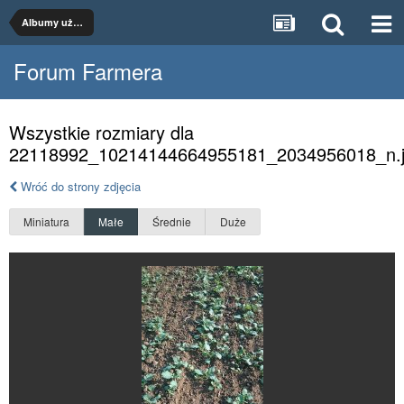
Albumy użytkowników
Forum Farmera
Wszystkie rozmiary dla
22118992_10214144664955181_2034956018_n.
Wróć do strony zdjęcia
Miniatura
Małe
Średnie
Duże