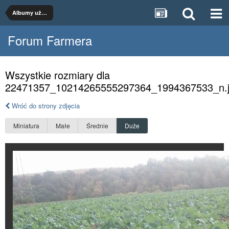
Albumy użytkowników
Forum Farmera
Wszystkie rozmiary dla
22471357_10214265555297364_1994367533_n.
Wróć do strony zdjęcia
Miniatura
Małe
Średnie
Duże