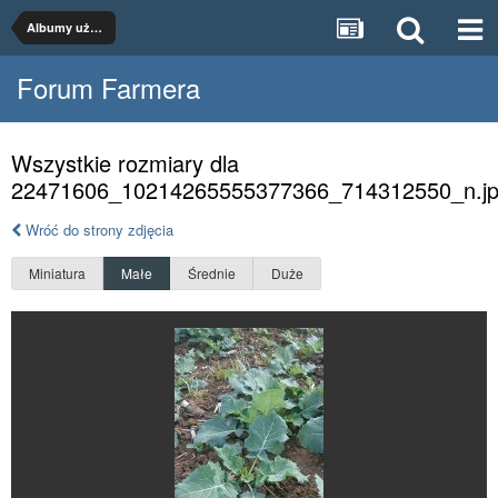
Albumy użytkowników
Forum Farmera
Wszystkie rozmiary dla
22471606_10214265555377366_714312550_n.j
Wróć do strony zdjęcia
Miniatura
Małe
Średnie
Duże