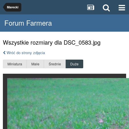
Marecki
Forum Farmera
Wszystkie rozmiary dla DSC_0583.jpg
Wróć do strony zdjęcia
Miniatura
Małe
Średnie
Duże