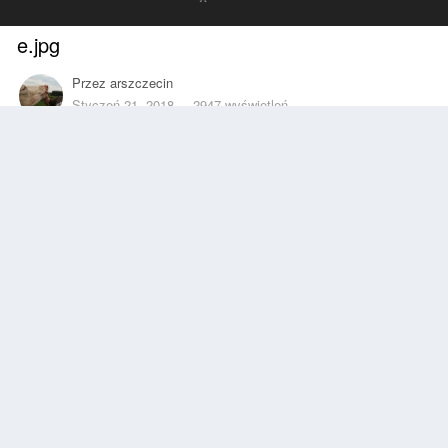
e.jpg
Przez
arszczecin
Styczeń 21, 2018
2947 wyświetleń
Znajdź inne zdjęcia dodane przez tego użytkownika
Zgłoś
Obserwujący
1
Z ALBUMU
takie tam
10 zdjęć
2 komentarze