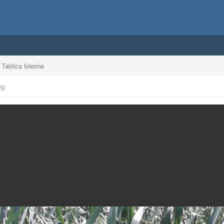
Tablica liderów
pg