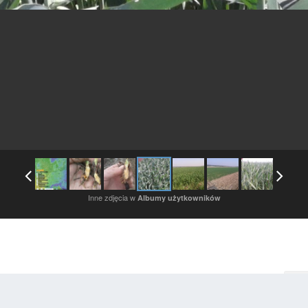
Inne zdjęcia w
Albumy użytkowników
Zaloguj się, aby obserwować
Ob
a dodane przez tego użytkownika