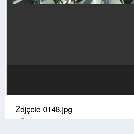
Zdjęcie-0148.jpg
Przez
sapek
Marzec 19, 2018
3151 wyświetleń
Znajdź inne zdjęci