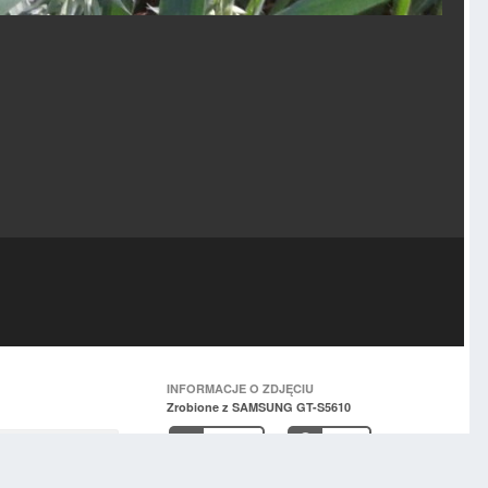
INFORMACJE O ZDJĘCIU
Zrobione z SAMSUNG GT-S5610
3,4 mm
1/372
serwujący
0
f/2.7
50
f
ISO