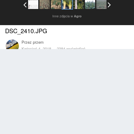
Inne zdjęcia w
Agro
DSC_2410.JPG
Przez
przem
Kwiecień 4, 2018
2384 wyświetleń
Znajdź inne zdjęcia dodane przez tego użytkownika
Zgłoś
Obserwujący
0
Z ALBUMU
Agro