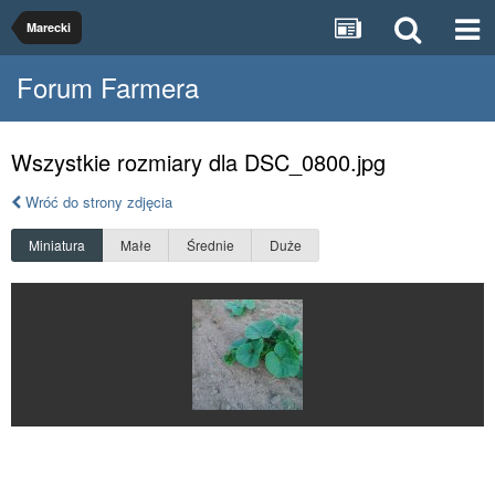
Marecki
Forum Farmera
Wszystkie rozmiary dla DSC_0800.jpg
Wróć do strony zdjęcia
Miniatura
Małe
Średnie
Duże