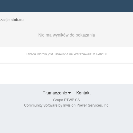
izacje statusu
Nie ma wyników do pokazania
Tablica liderów jest ustawiona na Warszawa/GMT+02:00
Tłumaczenie
Kontakt
Grupa PTWP SA
Community Software by Invision Power Services, Inc.