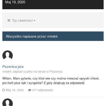
Maj 19, 2020
Typ zawartości
Wszystko napisane przez mirekk
Pszenica jara
mirekk odpisał czarko na temat w
Pszenica
Witam, Mam pytanie, czy ktoś wie czy można mieszać opryski chisel,
pro horti plus npk i syngenta? Z góry dziękuję za odpowiedź.
Maj 16, 2020
317 odpowiedzi