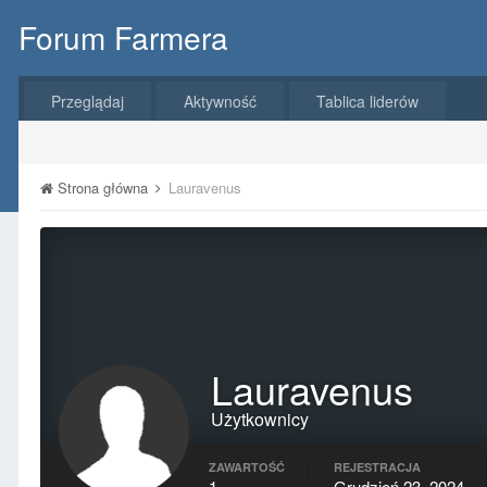
Forum Farmera
Przeglądaj
Aktywność
Tablica liderów
Strona główna
Lauravenus
Lauravenus
Użytkownicy
ZAWARTOŚĆ
REJESTRACJA
1
Grudzień 23, 2024