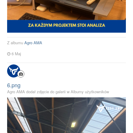
Z albumu
Agro AMA
6 Maj
6.png
Agro AMA dodał zdjęcie do galerii w
Albumy użytkowników