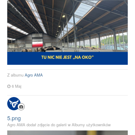
Z albumu
Agro AMA
6 Maj
5.png
Agro AMA dodał zdjęcie do galerii w
Albumy użytkowników