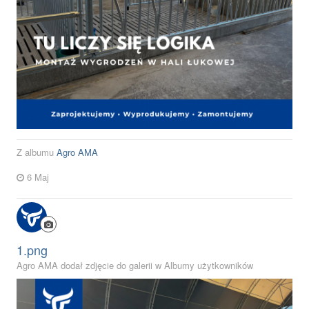
Z albumu
Agro AMA
6 Maj
1.png
Agro AMA dodał zdjęcie do galerii w
Albumy użytkowników