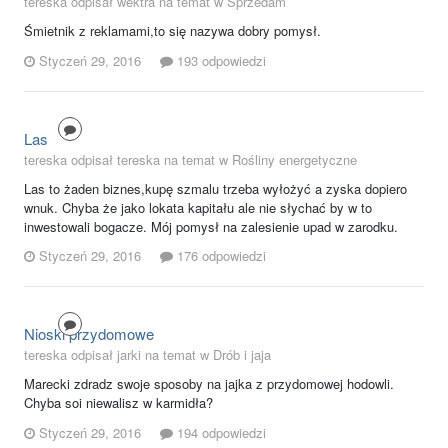
tereska odpisał wektra na temat w
Sprzedam
Śmietnik z reklamami,to się nazywa dobry pomysł.
Styczeń 29, 2016
193 odpowiedzi
Las
tereska odpisał tereska na temat w
Rośliny energetyczne
Las to żaden biznes,kupę szmalu trzeba wyłożyć a zyska dopiero
wnuk. Chyba że jako lokata kapitału ale nie słychać by w to
inwestowali bogacze. Mój pomysł na zalesienie upad w zarodku.
Styczeń 29, 2016
176 odpowiedzi
Nioski przydomowe
tereska odpisał jarki na temat w
Drób i jaja
Marecki zdradz swoje sposoby na jajka z przydomowej hodowli.
Chyba soi niewalisz w karmidła?
Styczeń 29, 2016
194 odpowiedzi