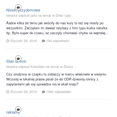
Nioski przydomowe
tereska odpisał jarki na temat w
Drób i jaja
Åadne kilka lat temu jak wróciły do nas kury to też się niosły po
wszystkim. Zaczęłam im dawać rarytasy z firm typu kurka naturka
itp. Było super do czasu, aż zaczęły chorować chyba na wątrobę...
Styczeń 29, 2016
194 odpowiedzi
Stan ozimin
tereska odpisał Koksilato na temat w
Zboża
Czy urodzony w czepku to zobaczy w marcu właściwie w sierpniu.
Wczoraj w lokalnej prasie pisali że do ODR dzwonią rolnicy z
zapytaniami jak się sprawdza ma w skali kraju?
Styczeń 29, 2016
1692 odpowiedzi
reklamy