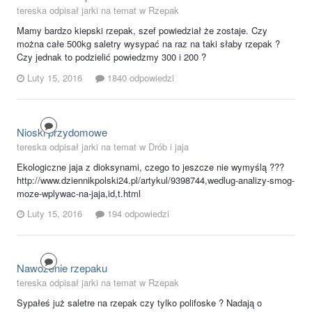
tereska odpisał jarki na temat w
Rzepak
Mamy bardzo kiepski rzepak, szef powiedział że zostaje. Czy
można całe 500kg saletry wysypać na raz na taki słaby rzepak ?
Czy jednak to podzielić powiedzmy 300 i 200 ?
Luty 15, 2016
1840 odpowiedzi
Nioski przydomowe
tereska odpisał jarki na temat w
Drób i jaja
Ekologiczne jaja z dioksynami, czego to jeszcze nie wymyślą ???
http://www.dziennikpolski24.pl/artykul/9398744,wedlug-analizy-smog-
moze-wplywac-na-jaja,id,t.html
Luty 15, 2016
194 odpowiedzi
Nawożenie rzepaku
tereska odpisał jarki na temat w
Rzepak
Sypałeś już saletre na rzepak czy tylko polifoske ? Nadają o