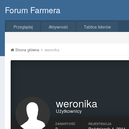
Forum Farmera
Przeglądaj
Aktywność
Tablica liderów
Strona główna
weronika
weronika
Użytkownicy
ZAWARTOŚĆ
REJESTRACJA
2
Październik 1, 2011