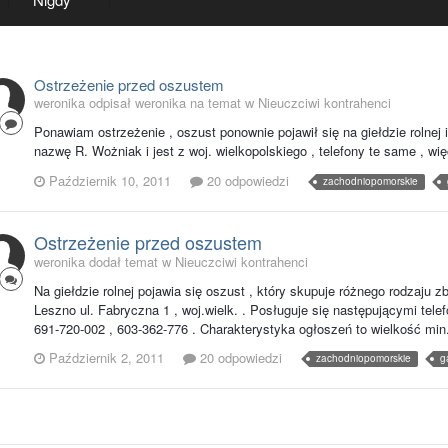
Ostrzeżenie przed oszustem
weronika odpisał weronika na temat w
Nieuczciwi kontrahenci
Ponawiam ostrzeżenie , oszust ponownie pojawił się na giełdzie rolnej
nazwę R. Wożniak i jest z woj. wielkopolskiego , telefony te same , więc
Październik 10, 2011
20 odpowiedzi
zachodniopomorskie
Ostrzeżenie przed oszustem
weronika dodał temat w
Nieuczciwi kontrahenci
Na giełdzie rolnej pojawia się oszust , który skupuje różnego rodzaju
Leszno ul. Fabryczna 1 , woj.wielk. . Posługuje się następującymi tel
691-720-002 , 603-362-776 . Charakterystyka ogłoszeń to wielkość min. 
Październik 2, 2011
20 odpowiedzi
zachodniopomorskie
g