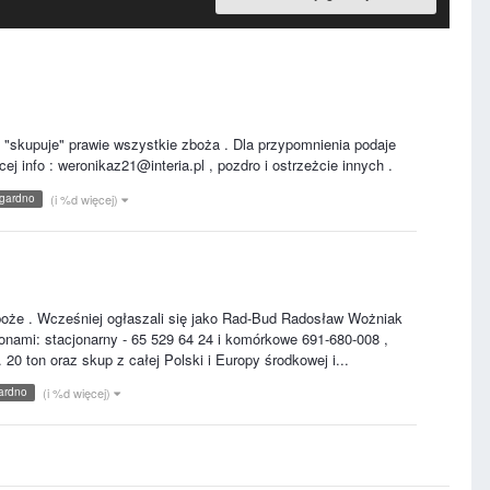
 i "skupuje" prawie wszystkie zboża . Dla przypomnienia podaje
ej info : weronikaz21@interia.pl , pozdro i ostrzeżcie innych .
gardno
(i %d więcej)
 zboże . Wcześniej ogłaszali się jako Rad-Bud Radosław Wożniak
efonami: stacjonarny - 65 529 64 24 i komórkowe 691-680-008 ,
20 ton oraz skup z całej Polski i Europy środkowej i...
ardno
(i %d więcej)