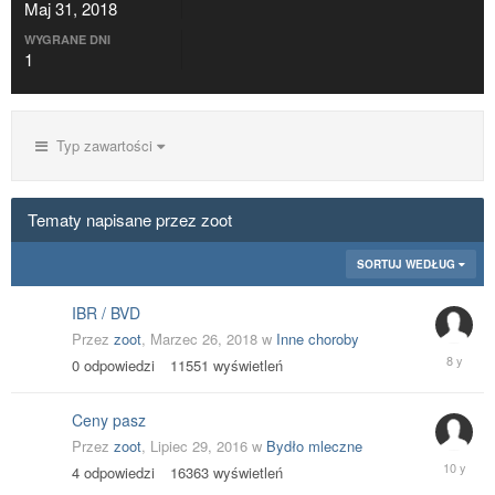
Maj 31, 2018
WYGRANE DNI
1
Typ zawartości
Tematy napisane przez zoot
SORTUJ WEDŁUG
IBR / BVD
Przez
zoot
,
Marzec 26, 2018
w
Inne choroby
Marzec
0
odpowiedzi
11551
wyświetleń
26,
2018
Ceny pasz
Przez
zoot
,
Lipiec 29, 2016
w
Bydło mleczne
Lipiec
4
odpowiedzi
16363
wyświetleń
29,