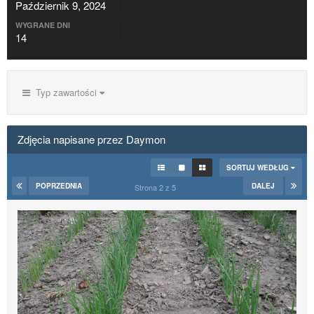
Październik 9, 2024
WYGRANE DNI
14
Typ zawartości
Zdjęcia napisane przez Daymon
SORTUJ WEDŁUG
POPRZEDNIA
DALEJ
Strona 2 z 5