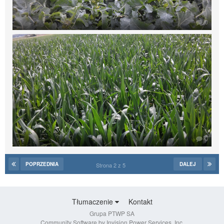
0
0
POPRZEDNIA
DALEJ
Strona 2 z 5
Tłumaczenie
Kontakt
Grupa PTWP SA
Community Software by Invision Power Services, Inc.