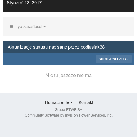
Styczeń 12, 2017
Typ zawartości
Aktualizacje statusu napisane przez podlasiak38
SORTUJ WEDŁUG
Nic tu jeszcze nie ma
Tłumaczenie
Kontakt
Grupa PTWP SA
Community Software by Invision Power Services, Inc.