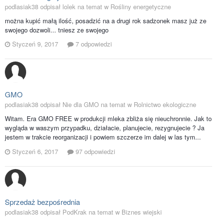
podlasiak38 odpisał lolek na temat w
Rośliny energetyczne
można kupić małą ilość, posadzić na a drugi rok sadzonek masz już ze
swojego dozwoli... tniesz ze swojego
Styczeń 9, 2017
7 odpowiedzi
GMO
podlasiak38 odpisał Nie dla GMO na temat w
Rolnictwo ekologiczne
Witam. Era GMO FREE w produkcji mleka zbliża się nieuchronnie. Jak to
wygląda w waszym przypadku, działacie, planujecie, rezygnujecie ? Ja
jestem w trakcie reorganizacji i powiem szczerze im dalej w las tym...
Styczeń 6, 2017
97 odpowiedzi
Sprzedaż bezpośrednia
podlasiak38 odpisał PodKrak na temat w
Biznes wiejski