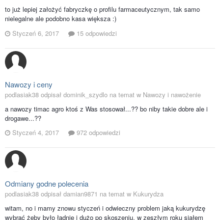
to już lepiej założyć fabryczkę o profilu farmaceutycznym, tak samo
nielegalne ale podobno kasa większa :)
Styczeń 6, 2017
15 odpowiedzi
Nawozy i ceny
podlasiak38 odpisał dominik_szydlo na temat w
Nawozy i nawożenie
a nawozy timac agro ktoś z Was stosował...?? bo niby takie dobre ale i
drogawe...??
Styczeń 4, 2017
972 odpowiedzi
Odmiany godne polecenia
podlasiak38 odpisał damian9871 na temat w
Kukurydza
witam, no i mamy znowu styczeń i odwieczny problem jaką kukurydzę
wybrać żeby było ładnie i dużo po skoszeniu. w zeszłym roku siałem