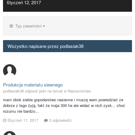
Styczeń 12, 2017
Typ zawartości
Wszystko napisane przez podlasiak38
Produkcja materiału siewnego
podlasiak38 odpisał jarki na temat w
Nasiennictwo
mam obok siebie gopodarstwo nasienne i muszę wam powiedzieć ze
dobrze z tego żyją, fakt że maja 300 ha ale widać w nich zysk... choć
rozumu nie bardzo...
Styczeń 11, 2017
3 odpowiedzi