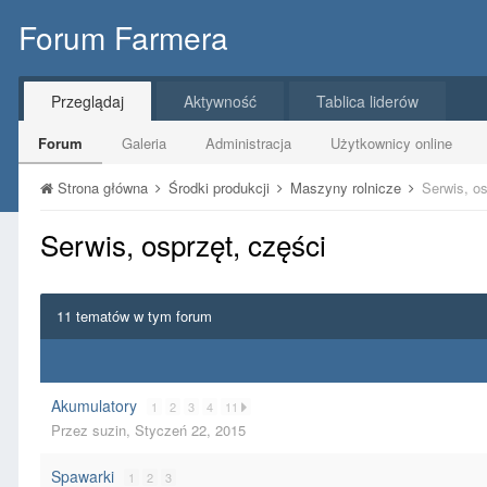
Forum Farmera
Przeglądaj
Aktywność
Tablica liderów
Forum
Galeria
Administracja
Użytkownicy online
Strona główna
Środki produkcji
Maszyny rolnicze
Serwis, os
Serwis, osprzęt, części
11 tematów w tym forum
Akumulatory
1
2
3
4
11
Przez
suzin
,
Styczeń 22, 2015
Spawarki
1
2
3