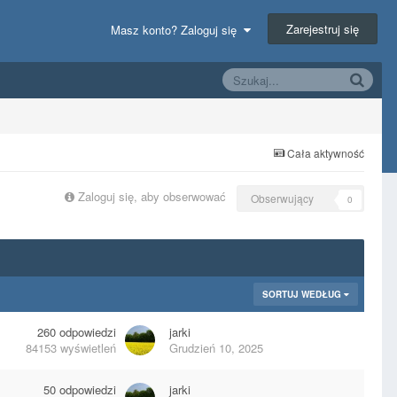
Zarejestruj się
Masz konto? Zaloguj się
Cała aktywność
Zaloguj się, aby obserwować
Obserwujący
0
SORTUJ WEDŁUG
260
odpowiedzi
jarki
84153
wyświetleń
Grudzień 10, 2025
50
odpowiedzi
jarki