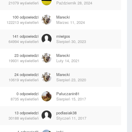
21079
wyświetleń
Październik 28, 2024
100
odpowiedzi
Marecki
122213
wyświetleń
Marzec 11, 2024
141
odpowiedzi
miwigos
64994
wyświetleń
Sierpień 30, 2023
23
odpowiedzi
Marecki
19931
wyświetleń
Luty 14, 2021
24
odpowiedzi
Marecki
10619
wyświetleń
Sierpień 23, 2020
0
odpowiedzi
Pałuczanin81
8735
wyświetleń
Sierpień 15, 2017
13
odpowiedzi
podlasiak38
30188
wyświetleń
Styczeń 11, 2017
1
odpowiedź
jarki