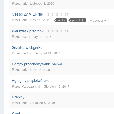
Przez
jarki
,
Listopad 8, 2020
Części-ZAMIENNIKI
1
2
3
4
5
Przez
jarki
,
Luty 11, 2011
saphir
poszukuje
(i %d więcej)
Warsztat - przeróbki
1
2
3
4
6
Przez
suzin
,
Luty 12, 2014
Grzałka w ciągniku
Przez
biedron
,
Listopad 21, 2011
Pompy przechowywanie paliwa
Przez
jarki
,
Luty 12, 2020
Agregaty prądotwórcze
Przez
Pałuczanin81
,
Sierpień 15, 2017
Drabiny
Przez
jarki
,
Grudzień 5, 2013
Wagi