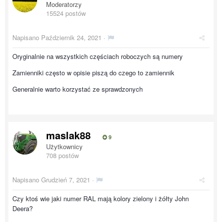
Moderatorzy
15524 postów
Napisano
Październik 24, 2021
·
Oryginalnie na wszystkich częściach roboczych są numery
Zamienniki często w opisie piszą do czego to zamiennik
Generalnie warto korzystać ze sprawdzonych
maslak88
9
Użytkownicy
708 postów
Napisano
Grudzień 7, 2021
·
Czy ktoś wie jaki numer RAL mają kolory zielony i żółty John
Deera?