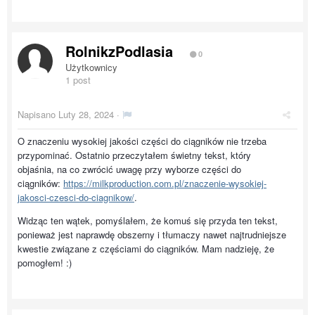
RolnikzPodlasia
0
Użytkownicy
1 post
Napisano
Luty 28, 2024
·
O znaczeniu wysokiej jakości części do ciągników nie trzeba
przypominać. Ostatnio przeczytałem świetny tekst, który
objaśnia, na co zwrócić uwagę przy wyborze części do
ciągników:
https://milkproduction.com.pl/znaczenie-wysokiej-
jakosci-czesci-do-ciagnikow/
.
Widząc ten wątek, pomyślałem, że komuś się przyda ten tekst,
ponieważ jest naprawdę obszerny i tłumaczy nawet najtrudniejsze
kwestie związane z częściami do ciągników. Mam nadzieję, że
pomogłem! :)