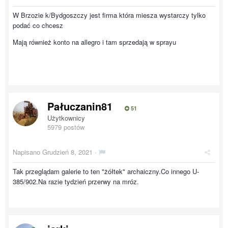
W Brzozie k/Bydgoszczy jest firma która miesza wystarczy tylko
podać co chcesz
Mają również konto na allegro i tam sprzedają w sprayu
Pałuczanin81
51
Użytkownicy
5979 postów
Napisano
Grudzień 8, 2021
·
Tak przeglądam galerie to ten "żółtek" archaiczny.Co innego U-
385/902.Na razie tydzień przerwy na mróz.