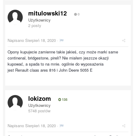
mitulowski12
0
Użytkownicy
2 posty
Napisano
Sierpień 18, 2020
·
Opony kupujecie zamienne takie jakieś, czy może marki same
continenal, bridgestone, pireli? Nie miałem jeszcze okazji
kupować, a spada to na mnie. ogólnie do wyposażenia
jest Renault claas ares 816 i John Deere 5055 E
lokizom
135
Użytkownicy
5748 postów
Napisano
Sierpień 18, 2020
·