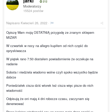
jarki
212
Moderatorzy
15524 postów
Napisano
Kwiecień 26, 2022
·
Opiszę Wam moją OSTATNIĄ przygodę ze znanym sklepem
MIZAR
W czwartek w nocy na allegro kupiłem od nich część do
opryskiwacza
W piątek rano 7:50 dostałem powiadomienie że oczekuje na
nadanie
Sobota i niedziela wiadomo wolne czyli spoko wszystko będzie
dobrze
Poniedziałek cisza dziś wtorek też cisza więc pisze do nich
wiadomość
Odpisują że oni mają 4 dni robocze czasu, zaczynam się
denerwować
Piszę kolejną wiadomość czy na pewno mają daną część w