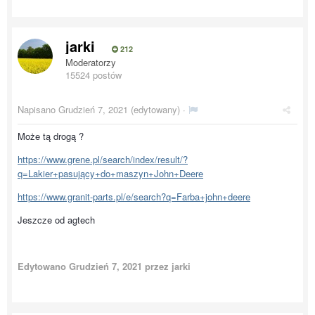
jarki
212
Moderatorzy
15524 postów
Napisano
Grudzień 7, 2021
(edytowany) ·
Może tą drogą ?
https://www.grene.pl/search/index/result/?
q=Lakier+pasujący+do+maszyn+John+Deere
https://www.granit-parts.pl/e/search?q=Farba+john+deere
Jeszcze od agtech
Edytowano
Grudzień 7, 2021
przez jarki