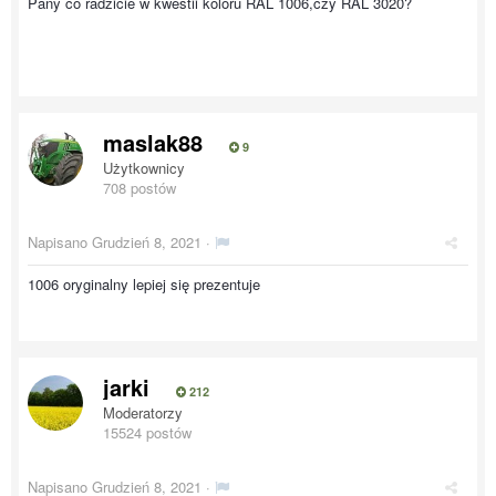
Pany co radzicie w kwestii koloru RAL 1006,czy RAL 3020?
maslak88
9
Użytkownicy
708 postów
Napisano
Grudzień 8, 2021
·
1006 oryginalny lepiej się prezentuje
jarki
212
Moderatorzy
15524 postów
Napisano
Grudzień 8, 2021
·