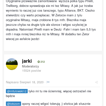
Oryginalne przewaznie zamontowane wyzsza polka typu Pirelli,
Trellborg, dobrze sprawdzaja sie mi tez Mitasy. A jak juz trzeba
wymienic to raczej juz cos tanszego, typu Alliance, BKT. Ciezko
stwierdzic czy warto przeplacac. W Zetorze mam z tylu
oryginalne Mitasy, maja zrobione 8 tys mth. Bieznika maja
jeszcze chyba na drugie tyle ale slonce i wilgoc szybciej je
dopadna. Natomiast Pirelli mam w Deutz -Fahr i mam tam 5,5 tys
mth i maja mniej bieznika niz te Mitasy. W dodatku ten Zetor
wiecej po asfalcie jezdzi
jarki
212
Moderatorzy
15524 postów
Napisano
Sierpień 18, 2020
·
tyko mi tu nie ściemniaj, więcej ostrzeżeń nie
@mitulowski12
będzie
opony raczej wilgoć tolerują ;) słońca jak słusznie
@lokizom