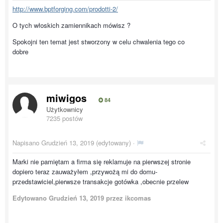
http://www.bptforging.com/prodotti-2/
O tych włoskich zamiennikach mówisz ?
Spokojni ten temat jest stworzony w celu chwalenia tego co
dobre
miwigos
84
Użytkownicy
7235 postów
Napisano
Grudzień 13, 2019
(edytowany) ·
Marki nie pamiętam a firma się reklamuje na pierwszej stronie
dopiero teraz zauważyłem ,przywożą mi do domu-
przedstawiciel,pierwsze transakcje gotówka ,obecnie przelew
Edytowano
Grudzień 13, 2019
przez ikcomas