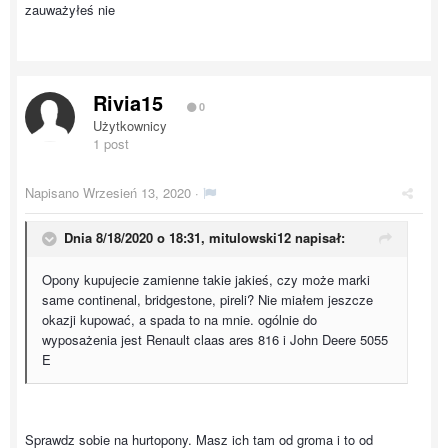
zauważyłeś nie
Rivia15
0
Użytkownicy
1 post
Napisano
Wrzesień 13, 2020
·
Dnia 8/18/2020 o 18:31,
mitulowski12
napisał:
Opony kupujecie zamienne takie jakieś, czy może marki
same continenal, bridgestone, pireli? Nie miałem jeszcze
okazji kupować, a spada to na mnie. ogólnie do
wyposażenia jest Renault claas ares 816 i John Deere 5055
E
Sprawdz sobie na hurtopony. Masz ich tam od groma i to od