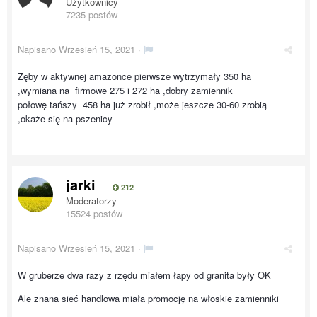
Użytkownicy
7235 postów
Napisano
Wrzesień 15, 2021
·
Zęby w aktywnej amazonce pierwsze wytrzymały 350 ha
,wymiana na firmowe 275 i 272 ha ,dobry zamiennik
połowę tańszy 458 ha już zrobił ,może jeszcze 30-60 zrobią
,okaże się na pszenicy
jarki
212
Moderatorzy
15524 postów
Napisano
Wrzesień 15, 2021
·
W gruberze dwa razy z rzędu miałem łapy od granita były OK
Ale znana sieć handlowa miała promocję na włoskie zamienniki