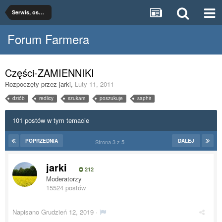
Serwis, osprzęt, części
Forum Farmera
Części-ZAMIENNIKI
Rozpoczęty przez
jarki
,
Luty 11, 2011
dziób
redlicy
szukam
poszukuje
saphir
101 postów w tym temacie
POPRZEDNIA
DALEJ
Strona 3 z 5
jarki
212
Moderatorzy
15524 postów
Napisano
Grudzień 12, 2019
·