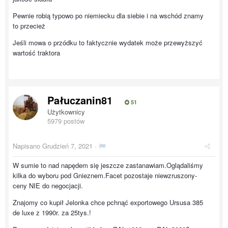
Pewnie robią typowo po niemiecku dla siebie i na wschód znamy
to przecież
Jeśli mowa o przódku to faktycznie wydatek może przewyższyć
wartość traktora
Pałuczanin81
51
Użytkownicy
5979 postów
Napisano
Grudzień 7, 2021
·
W sumie to nad napędem się jeszcze zastanawiam.Oglądaliśmy
kilka do wyboru pod Gnieznem.Facet pozostaje niewzruszony-
ceny NIE do negocjacji.
Znajomy co kupił Jelonka chce pchnąć exportowego Ursusa 385
de luxe z 1990r. za 25tys.!