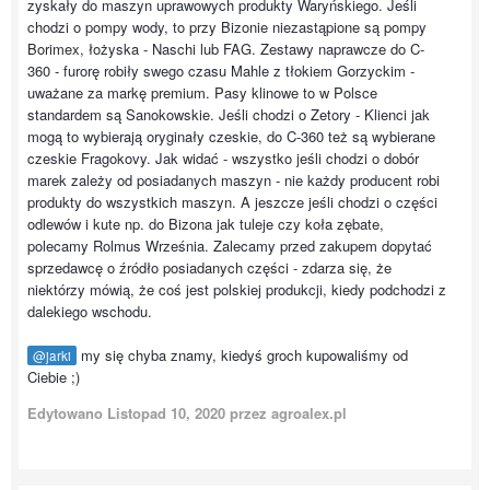
zyskały do maszyn uprawowych produkty Waryńskiego. Jeśli
chodzi o pompy wody, to przy Bizonie niezastąpione są pompy
Borimex, łożyska - Naschi lub FAG. Zestawy naprawcze do C-
360 - furorę robiły swego czasu Mahle z tłokiem Gorzyckim -
uważane za markę premium. Pasy klinowe to w Polsce
standardem są Sanokowskie. Jeśli chodzi o Zetory - Klienci jak
mogą to wybierają oryginały czeskie, do C-360 też są wybierane
czeskie Fragokovy. Jak widać - wszystko jeśli chodzi o dobór
marek zależy od posiadanych maszyn - nie każdy producent robi
produkty do wszystkich maszyn. A jeszcze jeśli chodzi o części
odlewów i kute np. do Bizona jak tuleje czy koła zębate,
polecamy Rolmus Września. Zalecamy przed zakupem dopytać
sprzedawcę o źródło posiadanych części - zdarza się, że
niektórzy mówią, że coś jest polskiej produkcji, kiedy podchodzi z
dalekiego wschodu.
my się chyba znamy, kiedyś groch kupowaliśmy od
@jarki
Ciebie ;)
Edytowano
Listopad 10, 2020
przez agroalex.pl