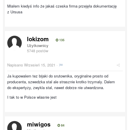
Miałem kiedyś info że jakaś czeska firma przejęła dokumentację
z Ursusa
lokizom
135
Użytkownicy
5748 postów
Napisano
Wrzesień 15, 2021
·
Ja kupowalem tez bijaki do srutownika, oryginalne prosto od
producenta, szwedzka stal ale strasznie krotko trzymaly. Dalem
do ekspertyzy, zwykla stal, nawet dobrze nie utwardzona.
I tak to w Polsce wlasnie jest
miwigos
84