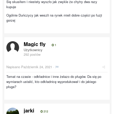
Się skusiłem i niestety wyszło jak zwykle że chytry dwa razy
kupuje
Ogólnie Duńczycy jak weszli na rynek mieli dobre części po fuzji
gorzej
Magic fly
1
Użytkownicy
292 postów
Napisano
Październik 24, 2021
·
Temat na czasie - odkładnice i inne żelazo do pługów. Da się po
wymiarach ustalić, kto odkładnicę wyprodukował i do jakiego
pługa?
jarki
212