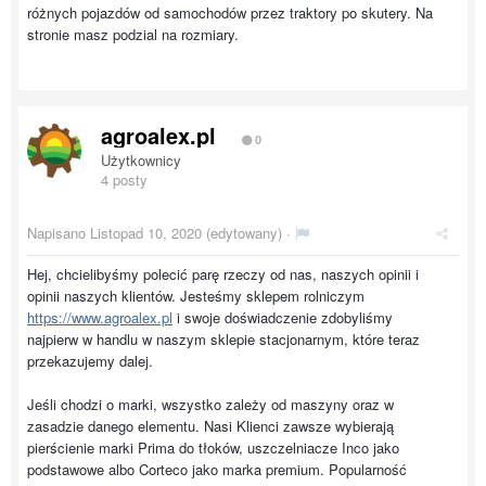
różnych pojazdów od samochodów przez traktory po skutery. Na
stronie masz podzial na rozmiary.
agroalex.pl
0
Użytkownicy
4 posty
Napisano
Listopad 10, 2020
(edytowany) ·
Hej, chcielibyśmy polecić parę rzeczy od nas, naszych opinii i
opinii naszych klientów. Jesteśmy sklepem rolniczym
https://www.agroalex.pl
i swoje doświadczenie zdobyliśmy
najpierw w handlu w naszym sklepie stacjonarnym, które teraz
przekazujemy dalej.
Jeśli chodzi o marki, wszystko zależy od maszyny oraz w
zasadzie danego elementu. Nasi Klienci zawsze wybierają
pierścienie marki Prima do tłoków, uszczelniacze Inco jako
podstawowe albo Corteco jako marka premium. Popularność