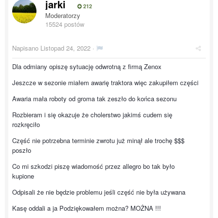
jarki
212
Moderatorzy
15524 postów
Napisano
Listopad 24, 2022
·
Dla odmiany opiszę sytuację odwrotną z firmą Zenox
Jeszcze w sezonie miałem awarię traktora więc zakupiłem części
Awaria mała roboty od groma tak zeszło do końca sezonu
Rozbieram i się okazuje że cholerstwo jakimś cudem się
rozkręciło
Część nie potrzebna terminie zwrotu już minął ale trochę $$$
poszło
Co mi szkodzi piszę wiadomość przez allegro bo tak było
kupione
Odpisali że nie będzie problemu jeśli część nie była używana
Kasę oddali a ja Podziękowałem można? MOŻNA !!!