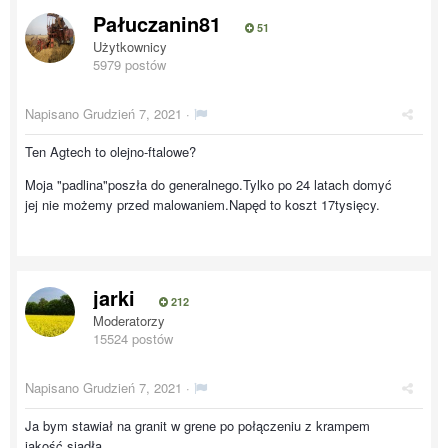
Pałuczanin81
51
Użytkownicy
5979 postów
Napisano
Grudzień 7, 2021
·
Ten Agtech to olejno-ftalowe?
Moja "padlina"poszła do generalnego.Tylko po 24 latach domyć
jej nie możemy przed malowaniem.Napęd to koszt 17tysięcy.
jarki
212
Moderatorzy
15524 postów
Napisano
Grudzień 7, 2021
·
Ja bym stawiał na granit w grene po połączeniu z krampem
jakość siadła