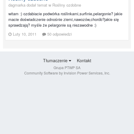
dagmarka dodał temat w
Rośliny ozdobne
witam :) ozdabiacie podwórka roślinkami,surfinie,pelargonie? jakie
macie doświadczenie odnośnie ziemi,nawozów,chorób?jakie się
sprawdzają? myśle że pelargonie są niezawodne :)
Luty 10, 2011
50 odpowiedzi
Tłumaczenie
Kontakt
Grupa PTWP SA
Community Software by Invision Power Services, Inc.