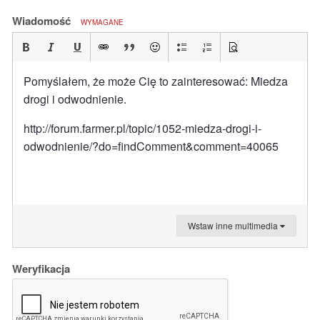
Wiadomość
WYMAGANE
Pomyślałem, że może Cię to zainteresować: Miedza
drogi i odwodnienie.
http://forum.farmer.pl/topic/1052-miedza-drogi-i-
odwodnienie/?do=findComment&comment=40065
Wstaw inne multimedia
Weryfikacja