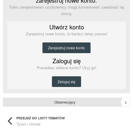
zarejestruj nowe konto.
Tylko zarejestrowani użytkownicy mogą komentować zawartość tej
strony
Utwórz konto
Zarejestruj nowe konto, to bardzo łatwy proces!
Zarejestruj nowe konto
Zaloguj się
Posiadasz własne konto? Użyj go!
Zaloguj się
Obserwujący
2
PRZEJDŹ DO LISTY TEMATÓW
Tytoń i chmiel