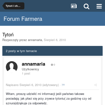
Tytoń i chmiel
Forum Farmera
Tytoń
Rozpoczęty przez
annamaria
,
Sierpień 6, 2010
2 posty w tym temacie
annamaria
0
Użytkownicy
1 post
Napisano
Sierpień 6, 2010
(edytowany) ·
Witam, proszę udzielić mi informacji jeśli państwo takowe
posiadają: jak płaci się przy zrywce tytoniu( za godzinę czy od
sznura)dziękuje za odpowiedz.