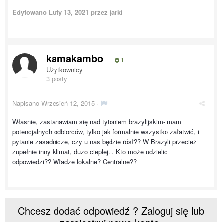
Edytowano
Luty 13, 2021
przez jarki
kamakambo
1
Użytkownicy
3 posty
Napisano
Wrzesień 12, 2015
·
Własnie, zastanawiam się nad tytoniem brazylijskim- mam
potencjalnych odbiorców, tylko jak formalnie wszystko załatwić, i
pytanie zasadnicze, czy u nas będzie rósł?? W Brazyli przecież
zupełnie inny klimat, duzo cieplej... Kto może udzielic
odpowiedzi?? Władze lokalne? Centralne??
Chcesz dodać odpowiedź ? Zaloguj się lub