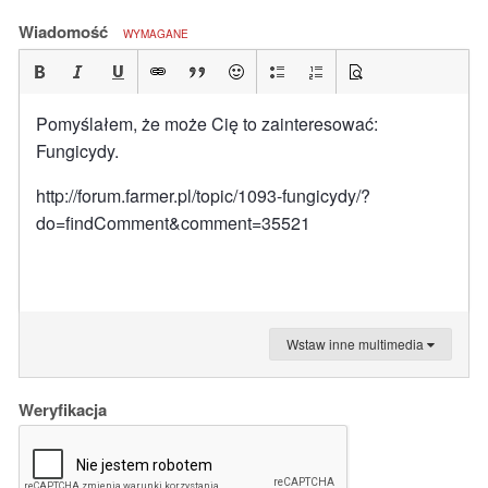
Wiadomość
WYMAGANE
Pomyślałem, że może Cię to zainteresować:
Fungicydy.
http://forum.farmer.pl/topic/1093-fungicydy/?
do=findComment&comment=35521
Wstaw inne multimedia
Weryfikacja